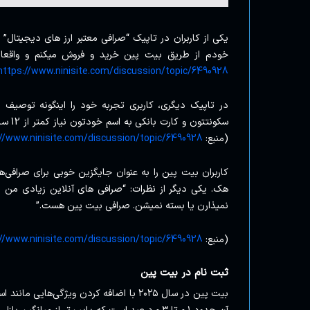
یکی از کاربران در تاپیک “صرافی معتبر ارز های دیجیتا
خودم از طریق بیت پین خرید و فروش میکنم و واقعا هم
https://www.ninisite.com/discussion/topic/6490928/
در تاپیک دیگری، کاربری تجربه خود را اینگونه توصیف 
سکونت
(منبع:
//www.ninisite.com/discussion/topic/6490928/
کاربران بیت پین را به عنوان جایگزین خوبی برای صرافی‌ه
هک. یکی دیگر از نظرات: “صرافی های آنلاین زیادی من م
نمیذارن یا بسته نمیشن. صرافی بیت پین هست.”
(منبع:
//www.ninisite.com/discussion/topic/6490928/
ثبت نام در بیت پین
بیت پین در سال ۲۰۲۵ با اضافه کردن ویژگ