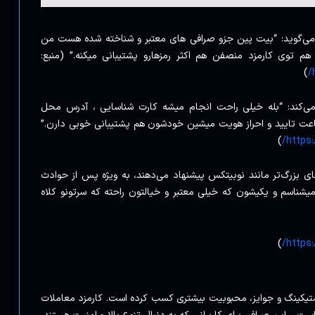
ل” می‌گوید: “بیت پین جزو صرافی های معتبر و شناخته شده هست من
 توی کارمزد منصفن هم اکثر رمزهارو پشتیبانی میکنه.” (منبع:
)
می‌کند: “بله خیلی راحت انجام میشه کارت شناسایی ، آدرس محل
تون و کارت بانکی به اسم خودتون نیاز کمتر از 12 ساعت تایید و احراز هویت میشین خودشون هم پشتیبانی خوبی دارن.”
)
https:
ای بزرگ‌تر مانند نوبیتکس پیشنهاد می‌دهند، به ویژه پس از حوادث
یشناسم و یکیشون که خیلی معتبر و خیالتون راحته که سرتونو کلاه
)
https:
ی‌هایی مانند استیکینگ و جوایز، محبوبیت بیشتری کسب کرده است. کارمزد معاملات